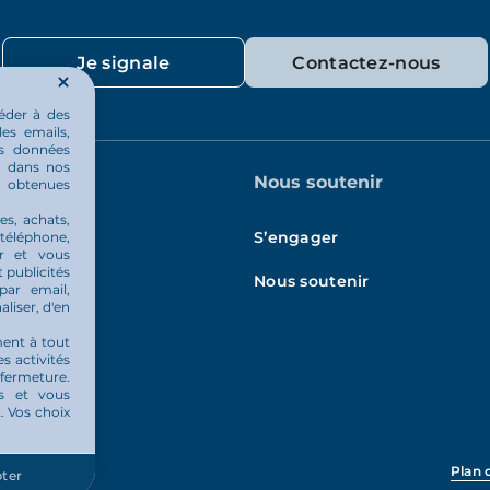
Je signale
Contactez-nous
éder à des
les emails,
os données
ou dans nos
quotidien
Nous soutenir
u obtenues
es, achats,
és
S’engager
 téléphone,
er et vous
 publicités
Nous soutenir
par email,
aliser, d'en
ment à tout
es activités
 fermeture.
és et vous
 Vos choix
Plan d
ter