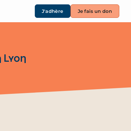
J'adhère
Je fais un don
à Lyon