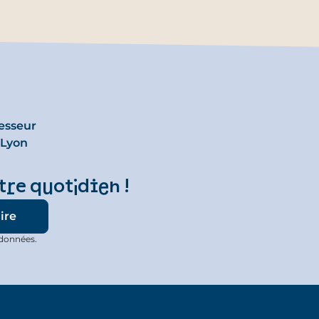
esseur
 Lyon
tre quotidien !
 données.