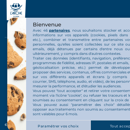
Bienvenue
Avec 46
partenaires
, nous souhaitons stocker et acc
informations sur vos appareils (cookies, pixels dans 
etc.), combiner et transmettre entre partenaires v
personnelles, qu'elles soient collectées sur ce site 
La communauté
La vie au 
emails, déjà détenues par certains d'entre nous o
ultérieurement, y compris dans d'autres contextes.
Traiter ces données (identifiants, navigation, préférenc
Présentation communauté
Nos activit
programmes de fidélité, adresses IP, postales et emails,
géolocalisation précise, etc.) permet de développ
proposer des services, contenus, offres commerciales et
Organisation de la communauté
Actualités
sur vos différents appareils et écrans (y compris 
courrier, SMS, téléphone, audio, et vidéo), de les personn
Nos projets
mesurer la performance, et d'étudier les audiences.
Vous pouvez "tout accepter" et retirer votre consente
moment via l'icône "cookie", ou refuser les traceurs et l
L’Arche en France
soumises au consentement en cliquant sur la croix de
Vous pouvez aussi "paramétrer des choix" détaill
opposer aux traitements non soumis au consentement.
sont valables pour 6 mois.
© 2026 Tous droits réservés L'Arche en France
Paramétrer vos choix
Tout accep