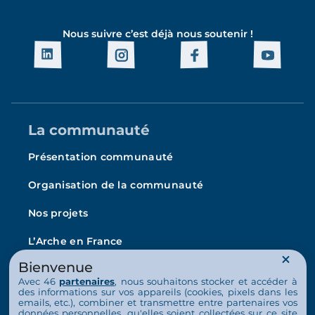
Nous suivre c’est déjà nous soutenir !
La communauté
Présentation communauté
Organisation de la communauté
Nos projets
L’Arche en France
La vie au quotidien
Bienvenue
Avec 46
partenaires
, nous souhaitons stocker et accéder à
Nos activités
des informations sur vos appareils (cookies, pixels dans les
emails, etc.), combiner et transmettre entre partenaires vos
données personnelles, qu'elles soient collectées sur ce site